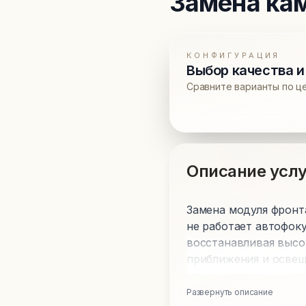
Замена ка
КОНФИГУРАЦИЯ
Выбор качества и
Сравните варианты по ц
Описание услу
Замена модуля фронта
не работает автофок
восстанавливая высо
приближения и освещ
Развернуть описание