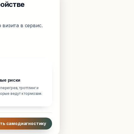
ройстве
 визита в сервис.
ые риски
перегрев, троттлинг и
торые ведут к тормозам.
ть самодиагностику