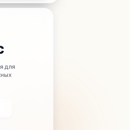
с
я для
жных