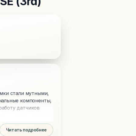
SE (3rd)
имки стали мутными,
инальные компоненты,
работу датчиков
Читать подробнее