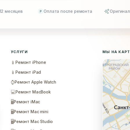
12 месяцев
Оплата после ремонта
Оригинал
P
УСЛУГИ
МЫ НА КАР
📱
Ремонт iPhone
📱
Ремонт iPad
⌚
Ремонт Apple Watch
💻
Ремонт MacBook
🖥️
Ремонт iMac
🖥️
Ремонт Mac mini
🖥️
Ремонт Mac Studio