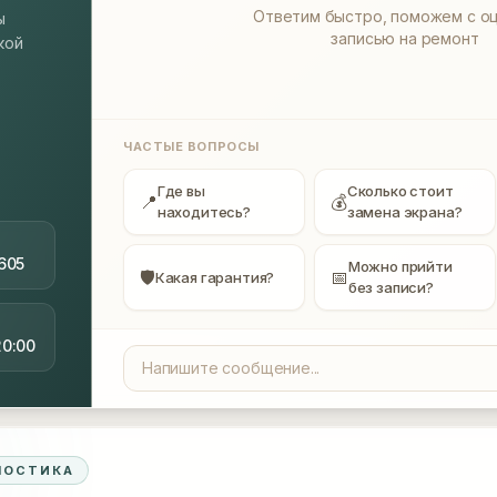
Ответим быстро, поможем с оц
ы
записью на ремонт
кой
ЧАСТЫЕ ВОПРОСЫ
Где вы
Сколько стоит
📍
💰
находитесь?
замена экрана?
605
Можно прийти
🛡
📅
Какая гарантия?
без записи?
20:00
НОСТИКА