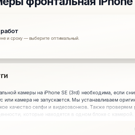
меры фронтальная
iPhone 
 работ
ене и сроку — выберите оптимальный.
ги
льной камеры на iPhone SE (3rd) необходима, если сн
ус или камера не запускается. Мы устанавливаем ориг
кое качество селфи и видеозвонков. Также проверяем 
енности, которые находятся в одном блоке с камерой.