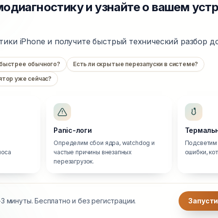
одиагностику и узнайте о вашем уст
тики iPhone и получите быстрый технический разбор до
 быстрее обычного?
Есть ли скрытые перезапуски в системе?
ятор уже сейчас?
Panic-логи
Термальн
Определим сбои ядра, watchdog и
Подсветим 
носа
частые причины внезапных
ошибки, ко
перезагрузок.
3 минуты. Бесплатно и без регистрации.
Запусти