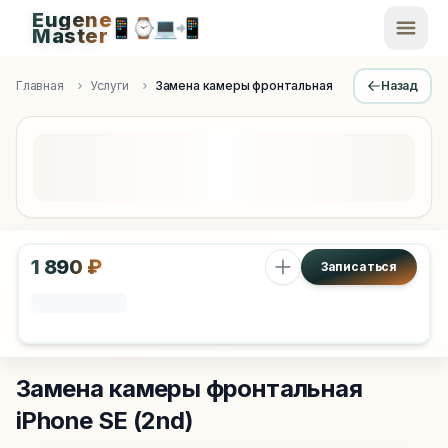
Eugene
📱
⌚
💻
📲
EugeneMaster -
Master
Apple Diagnostics & Engineering Authority in Saint Peters
Главная
Услуги
Замена камеры фронтальная
Назад
1 890 ₽
Записаться
Замена камеры фронтальная
iPhone SE (2nd)