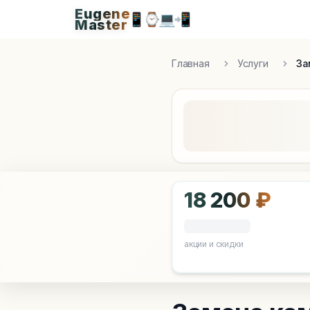
Eugene
Eugen
📱
⌚
💻
📲
Master
Apple Diagnostics & Engineering Authority in S
Главная
Услуги
За
18 200 ₽
акции и скидки