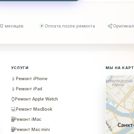
12 месяцев
Оплата после ремонта
Оригинал
P
УСЛУГИ
МЫ НА КАР
📱
Ремонт iPhone
📱
Ремонт iPad
⌚
Ремонт Apple Watch
💻
Ремонт MacBook
🖥️
Ремонт iMac
🖥️
Ремонт Mac mini