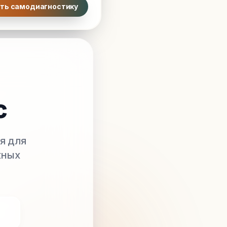
ть самодиагностику
с
я для
жных