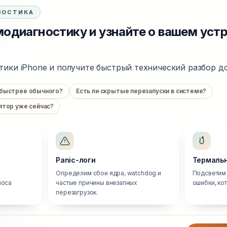
НОСТИКА
одиагностику и узнайте о вашем уст
тики iPhone и получите быстрый технический разбор до
 быстрее обычного?
Есть ли скрытые перезапуски в системе?
ятор уже сейчас?
Panic-логи
Термальн
Определим сбои ядра, watchdog и
Подсветим 
носа
частые причины внезапных
ошибки, ко
перезагрузок.