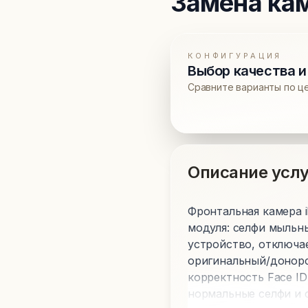
Замена ка
КОНФИГУРАЦИЯ
Выбор качества и
Сравните варианты по ц
Описание услу
Фронтальная камера i
модуля: селфи мыльны
устройство, отключа
оригинальный/донорс
корректность Face ID
нормальные селфи и 