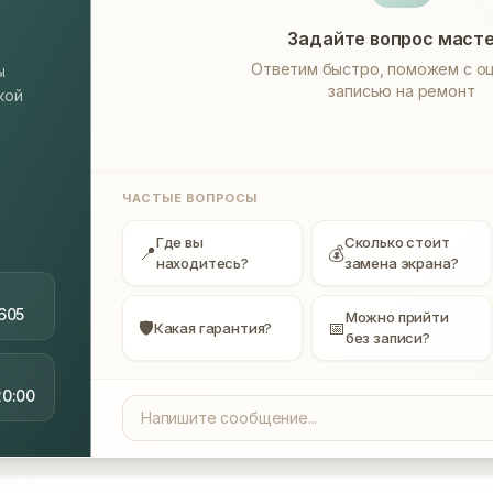
Задайте вопрос маст
Ответим быстро, поможем с оц
ы
записью на ремонт
кой
ЧАСТЫЕ ВОПРОСЫ
Где вы
Сколько стоит
📍
💰
находитесь?
замена экрана?
605
Можно прийти
🛡
📅
Какая гарантия?
без записи?
20:00