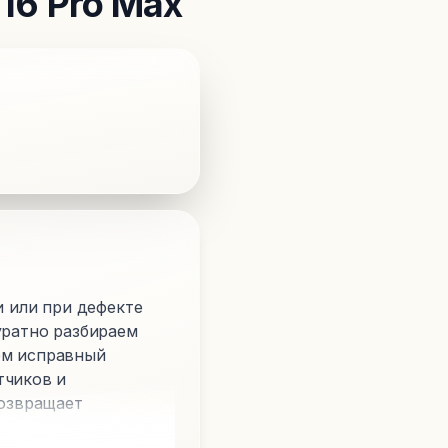
16 Pro Max
и или при дефекте
уратно разбираем
ем исправный
тчиков и
возвращает