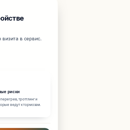
ройстве
 визита в сервис.
ые риски
перегрев, троттлинг и
торые ведут к тормозам.