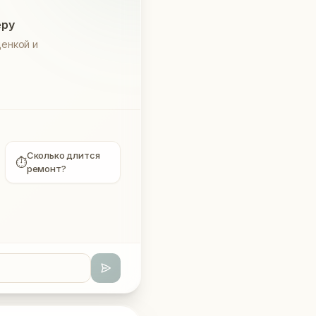
еру
енкой и
Сколько длится
⏱
ремонт?