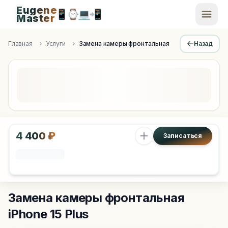
Eugene
📱
⌚
💻
📲
EugeneMaster -
Master
Apple Diagnostics & Engineering Authority in Saint Peters
Главная
Услуги
Замена камеры фронтальная
Назад
4 400 ₽
Записаться
Замена камеры фронтальная
iPhone 15 Plus