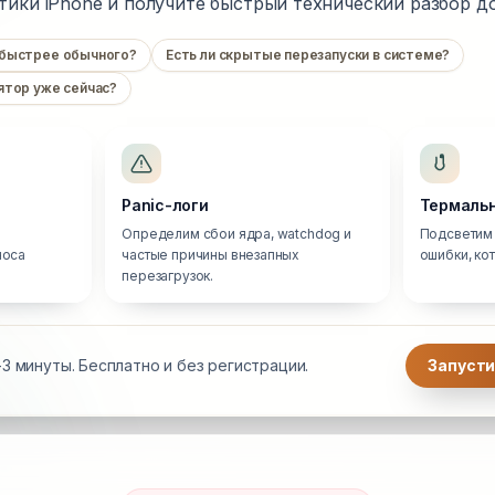
тики iPhone и получите быстрый технический разбор до
 быстрее обычного?
Есть ли скрытые перезапуски в системе?
ятор уже сейчас?
Panic-логи
Термальн
Определим сбои ядра, watchdog и
Подсветим 
носа
частые причины внезапных
ошибки, ко
перезагрузок.
3 минуты. Бесплатно и без регистрации.
Запусти