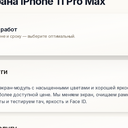
рана
iPhone 11 Pro Max
 работ
ене и сроку — выберите оптимальный.
ги
экран‑модуль с насыщенными цветами и хорошей ярко
 более доступной цене. Мы меняем экран, очищаем рам
 и тестируем тач, яркость и Face ID.