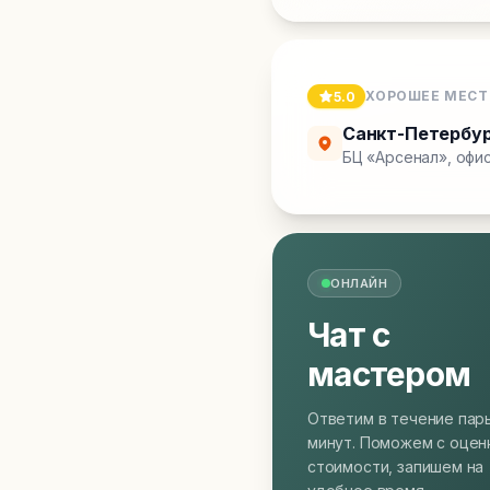
ХОРОШЕЕ МЕСТ
5.0
Санкт-Петербу
БЦ «Арсенал», офис
ОНЛАЙН
Чат с
мастером
Ответим в течение пар
минут. Поможем с оцен
стоимости, запишем на