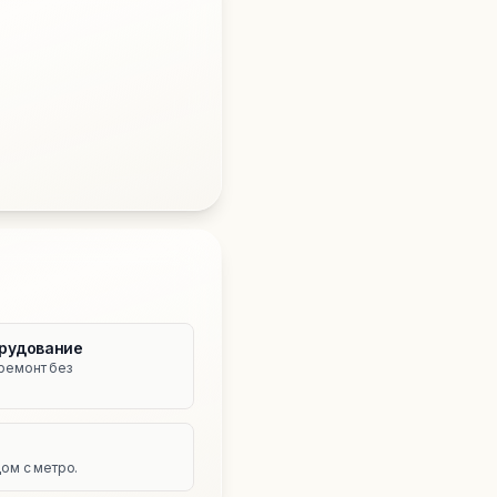
рудование
ремонт без
е
ом с метро.