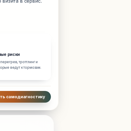
 визита в сервис.
ые риски
перегрев, троттлинг и
торые ведут к тормозам.
ть самодиагностику