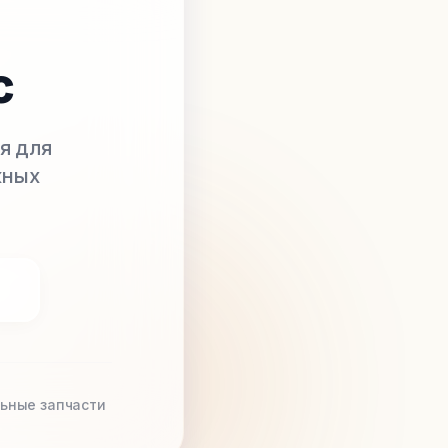
с
я для
жных
ьные запчасти