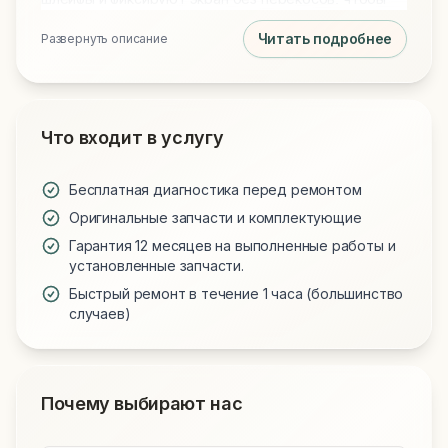
снизить риск повторных поломок. Такой вариант
Читать подробнее
Развернуть описание
ремонта помогает быстро восстановить внешний
вид и работу часов без переплаты за оригинал.
Что входит в услугу
Бесплатная диагностика перед ремонтом
Оригинальные запчасти и комплектующие
Гарантия 12 месяцев на выполненные работы и
установленные запчасти.
Быстрый ремонт в течение 1 часа (большинство
случаев)
Почему выбирают нас