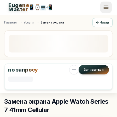
Eugene
📱
⌚
💻
📲
EugeneMaster -
Master
Apple Diagnostics & Engineering Authority in Saint Peters
Главная
Услуги
Замена экрана
Назад
по запросу
Записаться
Замена экрана
Apple Watch Series
7 41mm Cellular