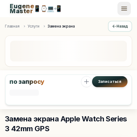
Eugene
📱
⌚
💻
📲
EugeneMaster -
Master
Apple Diagnostics & Engineering Authority in Saint Peters
Главная
Услуги
Замена экрана
Назад
по запросу
Записаться
Замена экрана
Apple Watch Series
3 42mm GPS