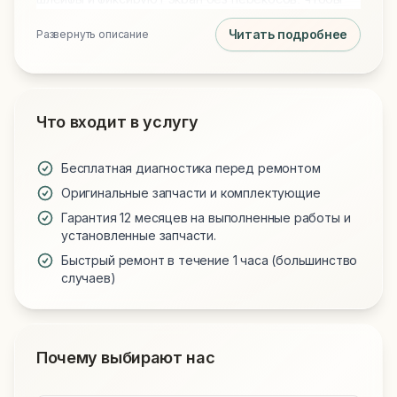
снизить риск повторных поломок. Такой вариант
Читать подробнее
Развернуть описание
ремонта помогает быстро восстановить внешний
вид и работу часов без переплаты за оригинал.
Что входит в услугу
Бесплатная диагностика перед ремонтом
Оригинальные запчасти и комплектующие
Гарантия 12 месяцев на выполненные работы и
установленные запчасти.
Быстрый ремонт в течение 1 часа (большинство
случаев)
Почему выбирают нас