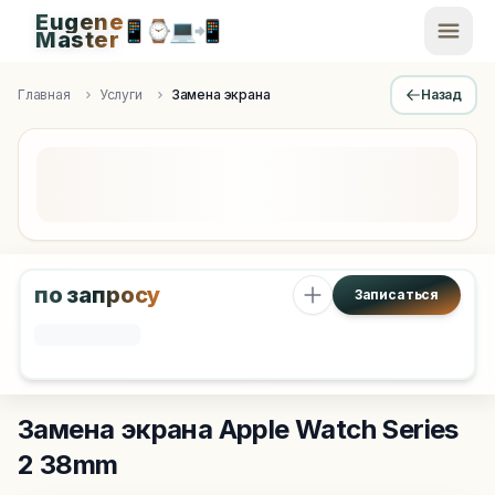
Eugene
📱
⌚
💻
📲
EugeneMaster -
Master
Apple Diagnostics & Engineering Authority in Saint Peters
Главная
Услуги
Замена экрана
Назад
по запросу
Записаться
Замена экрана
Apple Watch Series
2 38mm