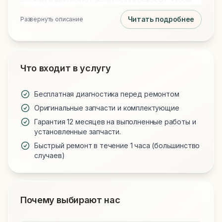
снизить риск повторных поломок. Такой вариант
Читать подробнее
Развернуть описание
ремонта помогает быстро восстановить внешний
вид и работу часов без переплаты за оригинал.
Что входит в услугу
Бесплатная диагностика перед ремонтом
Оригинальные запчасти и комплектующие
Гарантия 12 месяцев на выполненные работы и
установленные запчасти.
Быстрый ремонт в течение 1 часа (большинство
случаев)
Почему выбирают нас