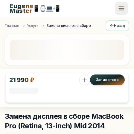
Eugene
📱
⌚
💻
📲
EugeneMaster -
Master
Apple Diagnostics & Engineering Authority in Saint Peters
Главная
Услуги
Замена дисплея в сборе
Назад
21 990 ₽
Записаться
Замена дисплея в сборе
MacBook
Pro (Retina, 13-inch) Mid 2014