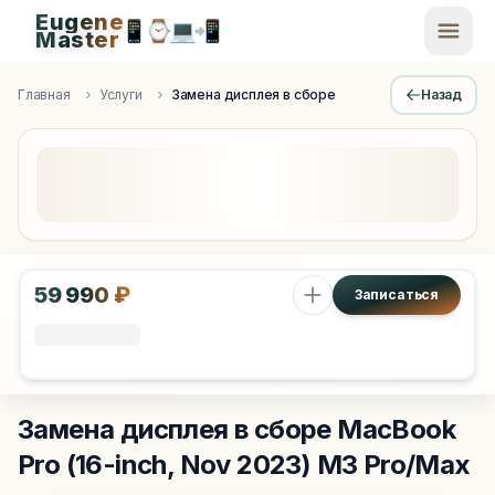
Eugene
📱
⌚
💻
📲
EugeneMaster -
Master
Apple Diagnostics & Engineering Authority in Saint Peters
Главная
Услуги
Замена дисплея в сборе
Назад
59 990 ₽
Записаться
Замена дисплея в сборе
MacBook
Pro (16-inch, Nov 2023) M3 Pro/Max