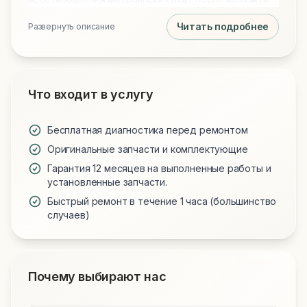
с жидкостью. В нашем распоряжении всегда есть
Читать подробнее
Развернуть описание
оригинальные дисплейные модули, новые
аккумуляторы и клавиатуры. Для моделей на базе
процессоров Apple Silicon (M1/M2/M3/M4/M5)
выполняем специализированный ремонт и пайку
чипов. Предоставляем официальную гарантию на
Что входит в услугу
все запчасти и выполненные работы.
Бесплатная диагностика перед ремонтом
Оригинальные запчасти и комплектующие
Гарантия 12 месяцев на выполненные работы и
установленные запчасти.
Быстрый ремонт в течение 1 часа (большинство
случаев)
Почему выбирают нас