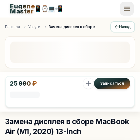
Eugene
📱
⌚
💻
📲
EugeneMaster -
Master
Apple Diagnostics & Engineering Authority in Saint Peters
Главная
Услуги
Замена дисплея в сборе
Назад
25 990 ₽
Записаться
Замена дисплея в сборе
MacBook
Air (M1, 2020) 13-inch