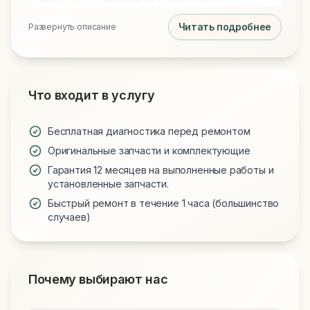
профессиональная чистка от пыли и замена
Читать подробнее
Развернуть описание
термопасты на Arctic MX-4 или MX-6 для
идеального охлаждения. Мы используем только
проверенные запчасти и предоставляем гарантию
на все виды работ.
Что входит в услугу
Бесплатная диагностика перед ремонтом
Оригинальные запчасти и комплектующие
Гарантия 12 месяцев на выполненные работы и
установленные запчасти.
Быстрый ремонт в течение 1 часа (большинство
случаев)
Почему выбирают нас