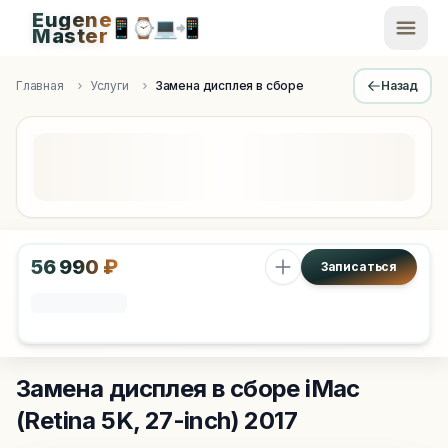
Eugene
📱
⌚
💻
📲
EugeneMaster -
Master
Apple Diagnostics & Engineering Authority in Saint Peters
Главная
Услуги
Замена дисплея в сборе
Назад
56 990 ₽
Записаться
Замена дисплея в сборе
iMac
(Retina 5K, 27-inch) 2017