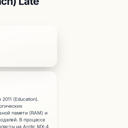
nch) Late
2011 (Education).
огических
вной памяти (RAM) и
оделей. В процессе
пасты на Arctic MX-4