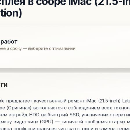
плея в сборе
iMac (21.5-i
tion)
 работ
ене и сроку — выберите оптимальный.
ги
 предлагает качественный ремонт iMac (21.5-inch) Late 
оре (Оригинал) выполняется с соблюдением всех технол
яем апгрейд HDD на быстрый SSD, увеличение операти
мену видеочипа (GPU) — типичной проблемы старых м
льна профессиональная чистка от пыли и замена термо