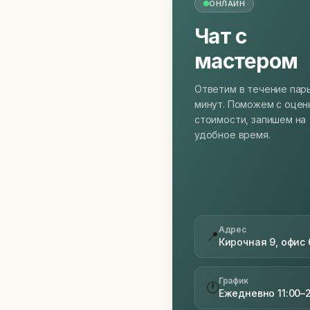
ОНЛАЙН
Чат с
мастером
Ответим в течение пар
минут. Поможем с оцен
стоимости, запишем на
удобное время.
Адрес
📍
Кирочная 9, офис 
График
🕐
Ежедневно 11:00–