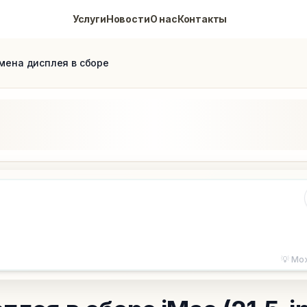
eMaster
Услуги
Новости
О нас
Контакты
aint Petersburg. Specialized in complex component repair, BG
мена дисплея в сборе
💡 Мо