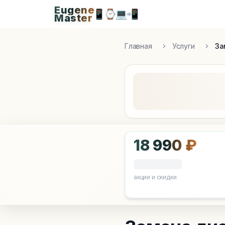
Eugene
Eugen
📱
⌚
💻
📲
Master
Apple Diagnostics & Engineering Authority in S
Главная
Услуги
За
18 990 ₽
акции и скидки