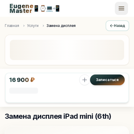
Eugene
📱
⌚
💻
📲
EugeneMaster -
Master
Apple Diagnostics & Engineering Authority in Saint Peters
Главная
Услуги
Замена дисплея
Назад
16 900 ₽
Записаться
Замена дисплея
iPad mini (6th)