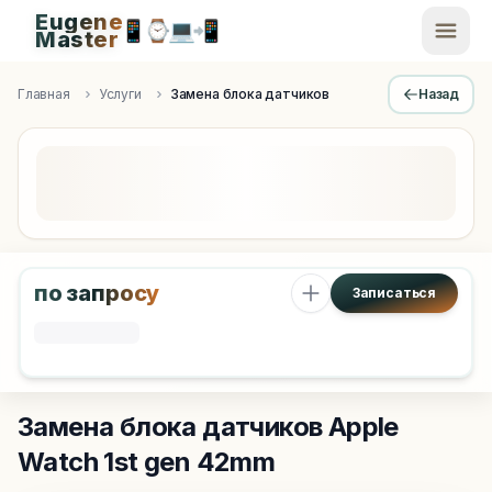
Eugene
📱
⌚
💻
📲
EugeneMaster -
Master
Apple Diagnostics & Engineering Authority in Saint Peters
Главная
Услуги
Замена блока датчиков
Назад
по запросу
Записаться
Замена блока датчиков
Apple
Watch 1st gen 42mm