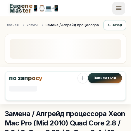
Eugene
📱
⌚
💻
📲
EugeneMaster -
Master
Apple Diagnostics & Engineering Authority in Saint Peters
Главная
Услуги
Замена / Апгрейд процессора Xeon
Назад
по запросу
Записаться
Замена / Апгрейд процессора Xeon
Mac Pro (Mid 2010) Quad Core 2.8 /