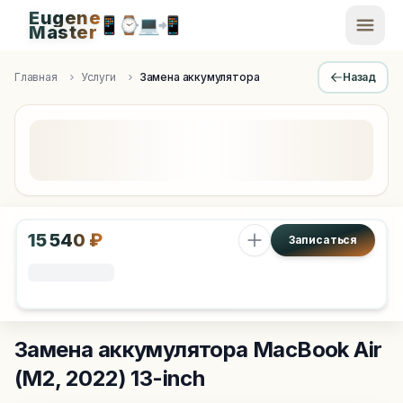
Eugene
📱
⌚
💻
📲
EugeneMaster -
Master
Apple Diagnostics & Engineering Authority in Saint Peters
Главная
Услуги
Замена аккумулятора
Назад
15 540 ₽
Записаться
Замена аккумулятора
MacBook Air
(M2, 2022) 13-inch