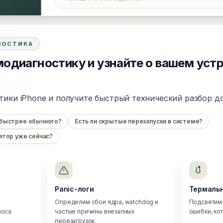
НОСТИКА
одиагностику и узнайте о вашем уст
тики iPhone и получите быстрый технический разбор до
 быстрее обычного?
Есть ли скрытые перезапуски в системе?
ятор уже сейчас?
Panic-логи
Термальн
Определим сбои ядра, watchdog и
Подсветим 
носа
частые причины внезапных
ошибки, ко
перезагрузок.