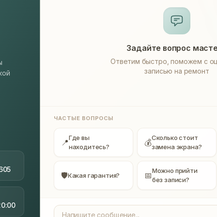
Задайте вопрос маст
Ответим быстро, поможем с оц
ы
записью на ремонт
кой
ЧАСТЫЕ ВОПРОСЫ
Где вы
Сколько стоит
📍
💰
находитесь?
замена экрана?
605
Можно прийти
🛡
📅
Какая гарантия?
без записи?
20:00