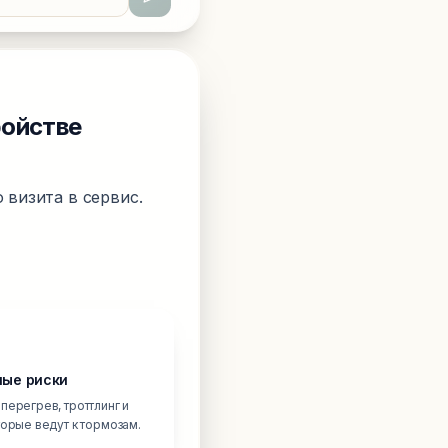
ройстве
 визита в сервис.
ые риски
перегрев, троттлинг и
торые ведут к тормозам.