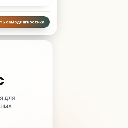
ть самодиагностику
с
я для
жных