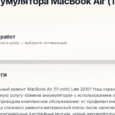
кумулятора
MacBook Air (1
 работ
ене и сроку — выберите оптимальный.
ги
ный ремонт MacBook Air (11-inch) Late 2010? Наш серв
нную услугу «Замена аккумулятора» с использованием 
роводим комплексное обслуживание: от профилактиче
о сложного ремонта материнской платы после залития
 оригинальные дисплейные модули, новые аккумуляторы