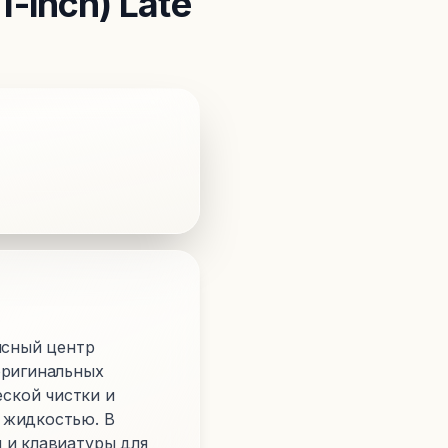
1-inch) Late
исный центр
оригинальных
ской чистки и
 жидкостью. В
 и клавиатуры для