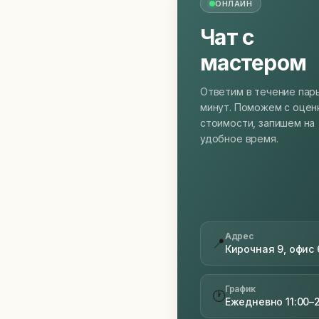
ОНЛАЙН
Чат с
мастером
Ответим в течение пар
минут. Поможем с оцен
стоимости, запишем на
удобное время.
Адрес
📍
Кирочная 9, офис 
График
🕐
Ежедневно 11:00–