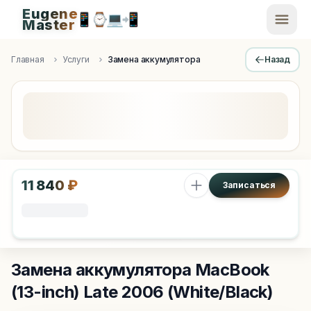
Eugene
📱
⌚
💻
📲
EugeneMaster -
Master
Apple Diagnostics & Engineering Authority in Saint Peters
Главная
Услуги
Замена аккумулятора
Назад
11 840 ₽
Записаться
Замена аккумулятора
MacBook
(13-inch) Late 2006 (White/Black)