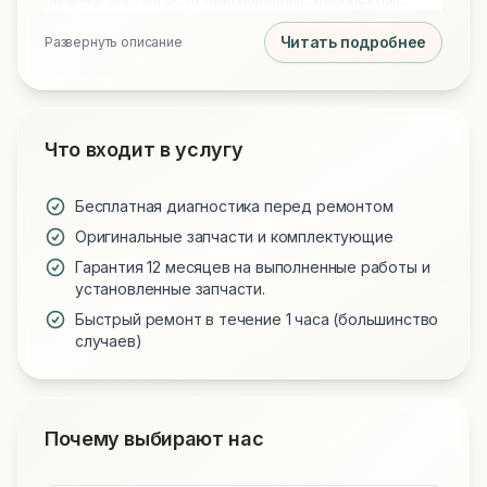
модули, новые аккумуляторы и клавиатуры для
Читать подробнее
Развернуть описание
всех моделей. Обращаясь к нам, вы получаете
технически грамотный подход и надежную работу
вашего устройства.
Что входит в услугу
Бесплатная диагностика перед ремонтом
Оригинальные запчасти и комплектующие
Гарантия 12 месяцев на выполненные работы и
установленные запчасти.
Быстрый ремонт в течение 1 часа (большинство
случаев)
Почему выбирают нас