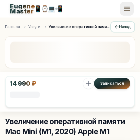
Eugene
📱
⌚
💻
📲
EugeneMaster -
Master
Apple Diagnostics & Engineering Authority in Saint Peters
Главная
Услуги
Увеличение оперативной памяти
Назад
14 990 ₽
Записаться
Увеличение оперативной памяти
Mac Mini (M1, 2020) Apple M1