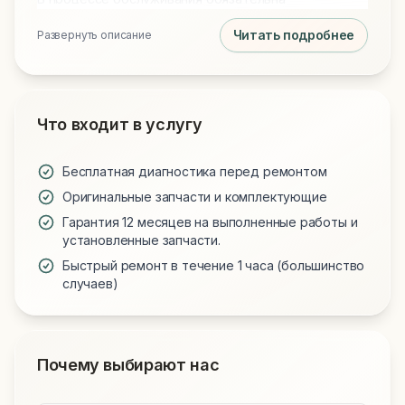
профессиональная чистка от пыли и замена
Читать подробнее
Развернуть описание
термопасты на Arctic MX-4 или MX-6 для
идеального охлаждения. Мы используем только
проверенные запчасти и предоставляем гарантию
на все виды работ.
Что входит в услугу
Бесплатная диагностика перед ремонтом
Оригинальные запчасти и комплектующие
Гарантия 12 месяцев на выполненные работы и
установленные запчасти.
Быстрый ремонт в течение 1 часа (большинство
случаев)
Почему выбирают нас