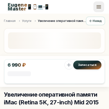
Eugene
📱
⌚
💻
📲
EugeneMaster -
Master
Apple Diagnostics & Engineering Authority in Saint Peters
Главная
Услуги
Увеличение оперативной памяти
Назад
6 990 ₽
Записаться
Увеличение оперативной памяти
iMac (Retina 5K, 27-inch) Mid 2015