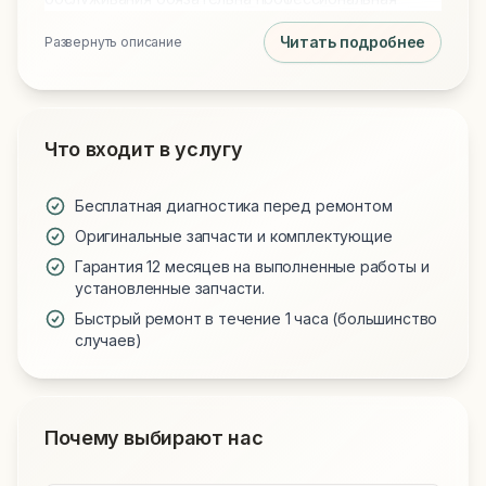
чистка от пыли и замена термопасты на Arctic MX-4
Читать подробнее
Развернуть описание
или MX-6 для идеального охлаждения. Мы
используем только проверенные запчасти и
предоставляем гарантию на все виды работ.
Что входит в услугу
Бесплатная диагностика перед ремонтом
Оригинальные запчасти и комплектующие
Гарантия 12 месяцев на выполненные работы и
установленные запчасти.
Быстрый ремонт в течение 1 часа (большинство
случаев)
Почему выбирают нас