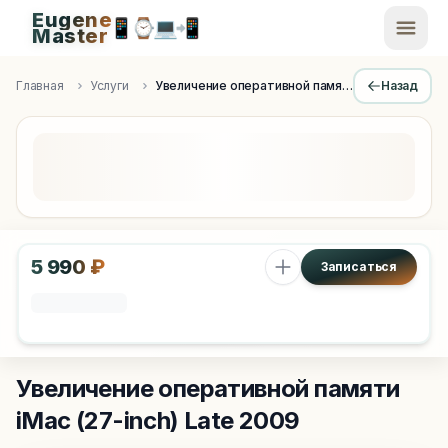
Eugene
📱
⌚
💻
📲
EugeneMaster -
Master
Apple Diagnostics & Engineering Authority in Saint Peters
Главная
Услуги
Увеличение оперативной памяти
Назад
5 990 ₽
Записаться
Увеличение оперативной памяти
iMac (27-inch) Late 2009