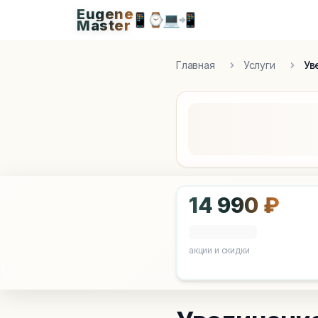
Eugene
Eugen
📱
⌚
💻
📲
Master
Apple Diagnostics & Engineering Authority in S
Главная
Услуги
Ув
14 990 ₽
акции и скидки