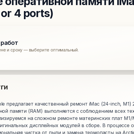
е оперативной памяти
iMa
or 4 ports)
 работ
ене и сроку — выберите оптимальный.
ги
 предлагает качественный ремонт iMac (24-inch, M1) 202
ной памяти (RAM) выполняется с соблюдением всех те
лизируемся на сложном ремонте материнских плат M1/
ригинальных дисплейных модулей в сборе. В процессе 
ональная чистка от пыли и замена термопасты на Arcti