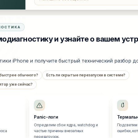
НОСТИКА
одиагностику и узнайте о вашем уст
тики iPhone и получите быстрый технический разбор до
 быстрее обычного?
Есть ли скрытые перезапуски в системе?
ятор уже сейчас?
Panic-логи
Термальн
Определим сбои ядра, watchdog и
Подсветим 
носа
частые причины внезапных
ошибки, ко
перезагрузок.