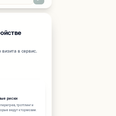
ройстве
 визита в сервис.
ые риски
перегрев, троттлинг и
торые ведут к тормозам.