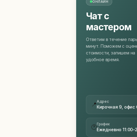
ОНЛАЙН
Чат с
мастером
Ответим в течение пар
минут. Поможем с оцен
стоимости, запишем на
удобное время.
Адрес
📍
Кирочная 9, офис 
График
🕐
Ежедневно 11:00–