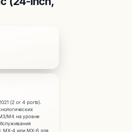
c (24-inch,
1 (2 or 4 ports).
хнологических
M3/M4 на уровне
обслуживания
c MX-4 или MX-6 для