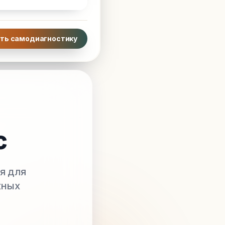
ть самодиагностику
с
я для
жных