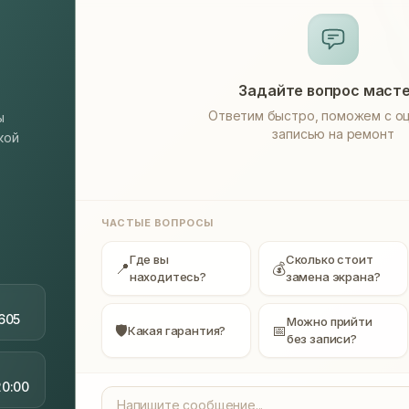
Задайте вопрос маст
Ответим быстро, поможем с оц
ы
записью на ремонт
кой
ЧАСТЫЕ ВОПРОСЫ
Где вы
Сколько стоит
📍
💰
находитесь?
замена экрана?
605
Можно прийти
🛡
📅
Какая гарантия?
без записи?
20:00