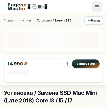
Eugene
📱
⌚
💻
📲
EugeneMaster -
Master
Apple Diagnostics & Engineering Authority in Saint Peters
Главная
Услуги
Установка / Замена SSD
Назад
14 990 ₽
Записаться
Установка / Замена SSD
Mac Mini
(Late 2018) Core i3 / i5 / i7