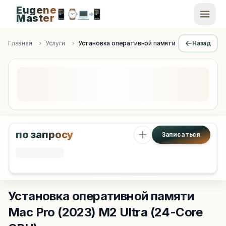
Eugene
📱
⌚
💻
📲
EugeneMaster -
Master
Apple Diagnostics & Engineering Authority in Saint Peters
Главная
Услуги
Установка оперативной памяти
Назад
по запросу
Записаться
Установка оперативной памяти
Mac Pro (2023) M2 Ultra (24-Core