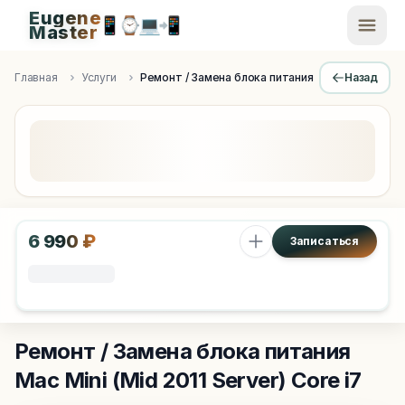
Eugene
📱
⌚
💻
📲
EugeneMaster -
Master
Apple Diagnostics & Engineering Authority in Saint Peters
Главная
Услуги
Ремонт / Замена блока питания
Назад
6 990 ₽
Записаться
Ремонт / Замена блока питания
Mac Mini (Mid 2011 Server) Core i7