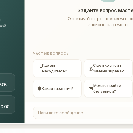
Задайте вопрос маст
Ответим быстро, поможем с оц
ы
записью на ремонт
кой
ЧАСТЫЕ ВОПРОСЫ
Где вы
Сколько стоит
📍
💰
находитесь?
замена экрана?
605
Можно прийти
🛡
📅
Какая гарантия?
без записи?
20:00