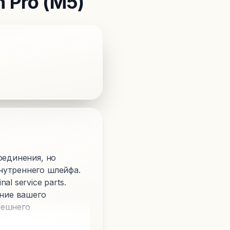
n Pro (M5)
оединения, но
нутреннего шлейфа.
l service parts.
ние вашего
нешнего