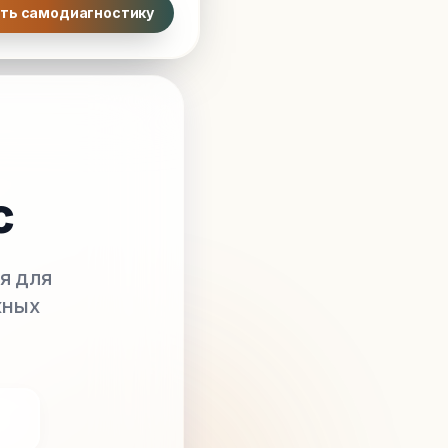
ть самодиагностику
с
я для
жных