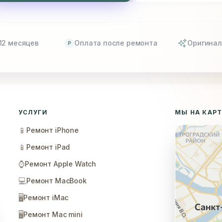
12 месяцев
Оплата после ремонта
Оригинал
P
УСЛУГИ
МЫ НА КАР
📱
Ремонт iPhone
📱
Ремонт iPad
⌚
Ремонт Apple Watch
💻
Ремонт MacBook
🖥️
Ремонт iMac
🖥️
Ремонт Mac mini