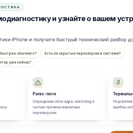
НОСТИКА
одиагностику и узнайте о вашем уст
тики iPhone и получите быстрый технический разбор до
 быстрее обычного?
Есть ли скрытые перезапуски в системе?
ятор уже сейчас?
Panic-логи
Термальн
Определим сбои ядра, watchdog и
Подсветим 
носа
частые причины внезапных
ошибки, ко
перезагрузок.