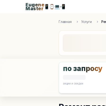
Eugene
Eugen
📱
⌚
💻
📲
Master
Apple Diagnostics & Engineering Authority in S
Главная
Услуги
Ре
по запросу
акции и скидки