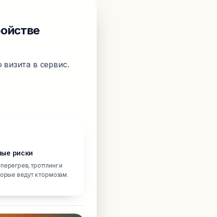
ройстве
 визита в сервис.
ые риски
перегрев, троттлинг и
торые ведут к тормозам.