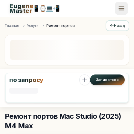
Eugene
📱
⌚
💻
📲
EugeneMaster -
Master
Apple Diagnostics & Engineering Authority in Saint Peters
Главная
Услуги
Ремонт портов
Назад
по запросу
Записаться
Ремонт портов
Mac Studio (2025)
M4 Max