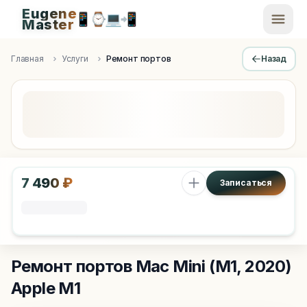
Eugene
📱
⌚
💻
📲
EugeneMaster -
Master
Apple Diagnostics & Engineering Authority in Saint Peters
Главная
Услуги
Ремонт портов
Назад
7 490 ₽
Записаться
Ремонт портов
Mac Mini (M1, 2020)
Apple M1