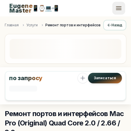
Eugene
📱
⌚
💻
📲
EugeneMaster -
Master
Apple Diagnostics & Engineering Authority in Saint Peters
Главная
Услуги
Ремонт портов и интерфейсов
Назад
по запросу
Записаться
Ремонт портов и интерфейсов
Mac
Pro (Original) Quad Core 2.0 / 2.66 /