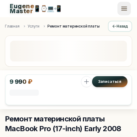
Eugene
📱
⌚
💻
📲
EugeneMaster -
Master
Apple Diagnostics & Engineering Authority in Saint Peters
Главная
Услуги
Ремонт материнской платы
Назад
9 990 ₽
Записаться
Ремонт материнской платы
MacBook Pro (17-inch) Early 2008