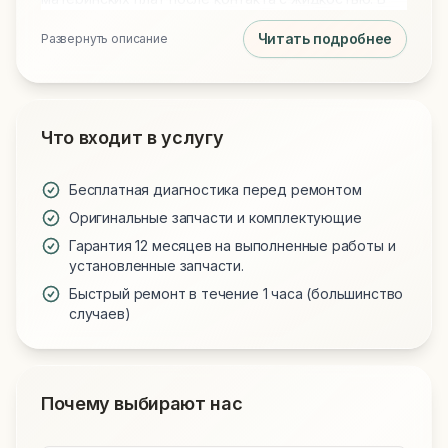
нашем распоряжении всегда есть оригинальные
Читать подробнее
Развернуть описание
дисплейные модули, новые аккумуляторы и
клавиатуры. Предоставляем официальную
гарантию на все запчасти и выполненные работы.
Что входит в услугу
Бесплатная диагностика перед ремонтом
Оригинальные запчасти и комплектующие
Гарантия 12 месяцев на выполненные работы и
установленные запчасти.
Быстрый ремонт в течение 1 часа (большинство
случаев)
Почему выбирают нас