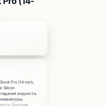
Pro (14-
ook Pro (14-inch,
 Silicon
опадания жидкости.
клавиатуры.
асты. Быстрая