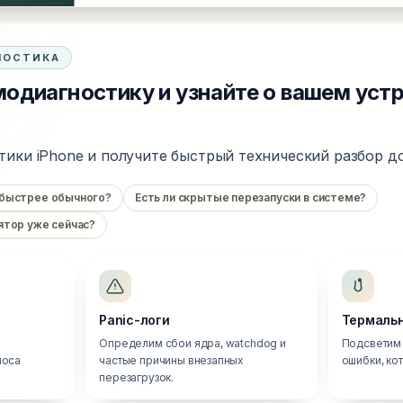
НОСТИКА
одиагностику и узнайте о вашем уст
тики iPhone и получите быстрый технический разбор до
 быстрее обычного?
Есть ли скрытые перезапуски в системе?
ятор уже сейчас?
Panic-логи
Термальн
Определим сбои ядра, watchdog и
Подсветим 
носа
частые причины внезапных
ошибки, ко
перезагрузок.