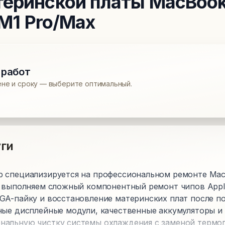
теринской платы
MacBook 
 M1 Pro/Max
 работ
ене и сроку — выберите оптимальный.
ги
 специализируется на профессиональном ремонте MacB
ы выполняем сложный компонентный ремонт чипов Apple
GA-пайку и восстановление материнских плат после п
ные дисплейные модули, качественные аккумуляторы и 
альную чистку системы охлаждения с заменой термоп