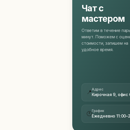
Чат с
мастером
Ответим в течение пар
минут. Поможем с оцен
стоимости, запишем на
удобное время.
Адрес
📍
Кирочная 9, офис 
График
🕐
Ежедневно 11:00–