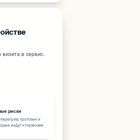
ройстве
 визита в сервис.
ые риски
перегрев, троттлинг и
торые ведут к тормозам.