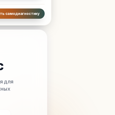
ть самодиагностику
с
я для
жных