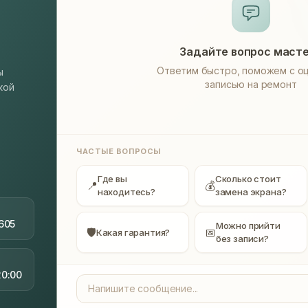
Задайте вопрос маст
Ответим быстро, поможем с оц
ы
записью на ремонт
кой
ЧАСТЫЕ ВОПРОСЫ
Где вы
Сколько стоит
📍
💰
находитесь?
замена экрана?
605
Можно прийти
🛡
📅
Какая гарантия?
без записи?
20:00