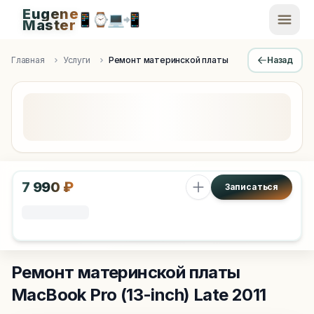
Eugene
📱
⌚
💻
📲
EugeneMaster -
Master
Apple Diagnostics & Engineering Authority in Saint Peters
Главная
Услуги
Ремонт материнской платы
Назад
7 990 ₽
Записаться
Ремонт материнской платы
MacBook Pro (13-inch) Late 2011