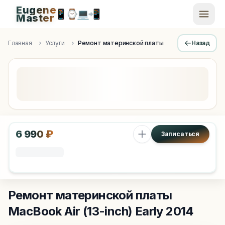
Eugene
📱
⌚
💻
📲
EugeneMaster -
Master
Apple Diagnostics & Engineering Authority in Saint Peters
Главная
Услуги
Ремонт материнской платы
Назад
6 990 ₽
Записаться
Ремонт материнской платы
MacBook Air (13-inch) Early 2014