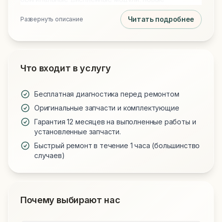
аккумуляторы и клавиатуры для всех моделей.
Читать подробнее
Развернуть описание
Обращаясь к нам, вы получаете технически
грамотный подход и надежную работу вашего
устройства.
Что входит в услугу
Бесплатная диагностика перед ремонтом
Оригинальные запчасти и комплектующие
Гарантия 12 месяцев на выполненные работы и
установленные запчасти.
Быстрый ремонт в течение 1 часа (большинство
случаев)
Почему выбирают нас