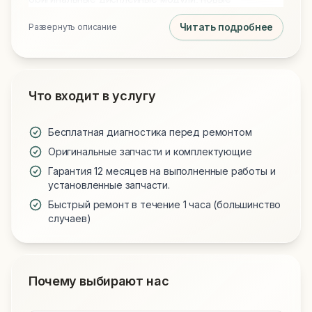
аккумуляторы и клавиатуры для всех моделей.
Читать подробнее
Развернуть описание
Обращаясь к нам, вы получаете технически
грамотный подход и надежную работу вашего
устройства.
Что входит в услугу
Бесплатная диагностика перед ремонтом
Оригинальные запчасти и комплектующие
Гарантия 12 месяцев на выполненные работы и
установленные запчасти.
Быстрый ремонт в течение 1 часа (большинство
случаев)
Почему выбирают нас