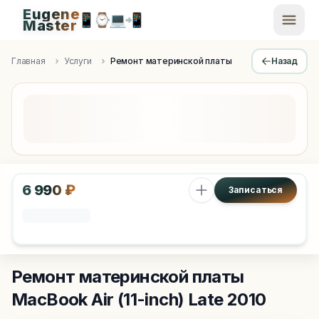
Eugene
📱
⌚
💻
📲
EugeneMaster -
Master
Apple Diagnostics & Engineering Authority in Saint Peters
Главная
Услуги
Ремонт материнской платы
Назад
6 990 ₽
Записаться
Ремонт материнской платы
MacBook Air (11-inch) Late 2010