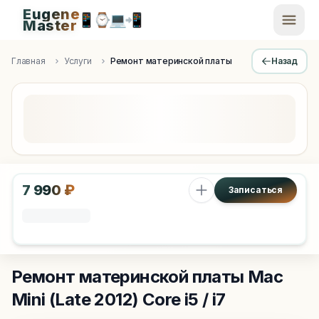
Eugene
📱
⌚
💻
📲
EugeneMaster -
Master
Apple Diagnostics & Engineering Authority in Saint Peters
Главная
Услуги
Ремонт материнской платы
Назад
7 990 ₽
Записаться
Ремонт материнской платы
Mac
Mini (Late 2012) Core i5 / i7