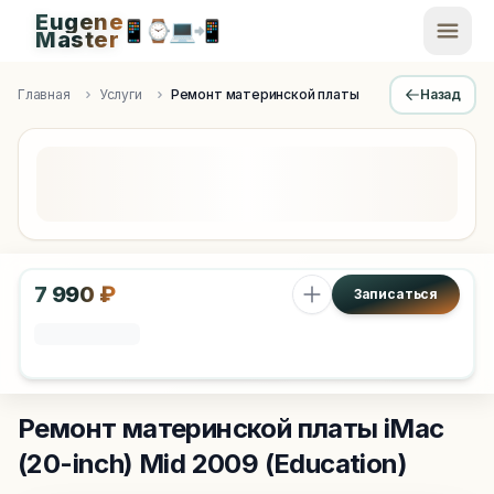
Eugene
📱
⌚
💻
📲
EugeneMaster -
Master
Apple Diagnostics & Engineering Authority in Saint Peters
Главная
Услуги
Ремонт материнской платы
Назад
7 990 ₽
Записаться
Ремонт материнской платы
iMac
(20-inch) Mid 2009 (Education)