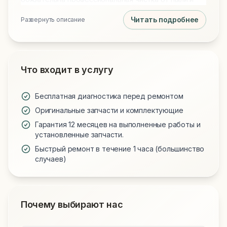
замена термопасты на Arctic MX-4 или MX-6 для
Читать подробнее
Развернуть описание
идеального охлаждения. Мы используем только
проверенные запчасти и предоставляем гарантию
на все виды работ.
Что входит в услугу
Бесплатная диагностика перед ремонтом
Оригинальные запчасти и комплектующие
Гарантия 12 месяцев на выполненные работы и
установленные запчасти.
Быстрый ремонт в течение 1 часа (большинство
случаев)
Почему выбирают нас