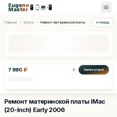
Eugene
📱
⌚
💻
📲
EugeneMaster -
Master
Apple Diagnostics & Engineering Authority in Saint Peters
Главная
Услуги
Ремонт материнской платы
Назад
7 990 ₽
Записаться
Ремонт материнской платы
iMac
(20-inch) Early 2006