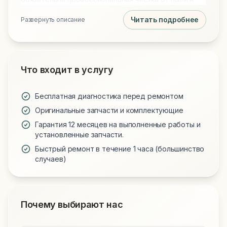
замена термопасты на Arctic MX-4 или MX-6 для
Читать подробнее
Развернуть описание
идеального охлаждения. Мы используем только
проверенные запчасти и предоставляем гарантию
на все виды работ.
Что входит в услугу
Бесплатная диагностика перед ремонтом
Оригинальные запчасти и комплектующие
Гарантия 12 месяцев на выполненные работы и
установленные запчасти.
Быстрый ремонт в течение 1 часа (большинство
случаев)
Почему выбирают нас