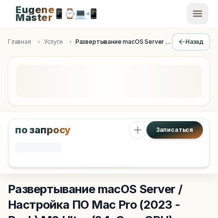
Eugene
📱
⌚
💻
📲
EugeneMaster -
Master
Apple Diagnostics & Engineering Authority in Saint Peters
Главная
Услуги
Развертывание macOS Server / Настройка ПО
Назад
по запросу
Записаться
Развертывание macOS Server /
Настройка ПО
Mac Pro (2023 -