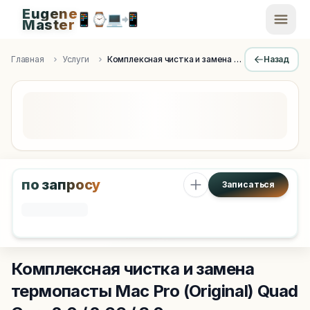
Eugene
📱
⌚
💻
📲
EugeneMaster -
Master
Apple Diagnostics & Engineering Authority in Saint Peters
Главная
Услуги
Комплексная чистка и замена термопасты
Назад
по запросу
Записаться
Комплексная чистка и замена
термопасты
Mac Pro (Original) Quad