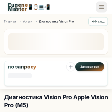
Eugene
📱
⌚
💻
📲
EugeneMaster -
Master
Apple Diagnostics & Engineering Authority in Saint Peters
Главная
Услуги
Диагностика Vision Pro
Назад
по запросу
Записаться
Диагностика Vision Pro
Apple Vision
Pro (M5)