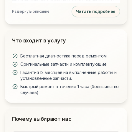
нашем распоряжении всегда есть оригинальные
Читать подробнее
Развернуть описание
дисплейные модули, новые аккумуляторы и
клавиатуры. Предоставляем официальную
гарантию на все запчасти и выполненные работы.
Что входит в услугу
Бесплатная диагностика перед ремонтом
Оригинальные запчасти и комплектующие
Гарантия 12 месяцев на выполненные работы и
установленные запчасти.
Быстрый ремонт в течение 1 часа (большинство
случаев)
Почему выбирают нас