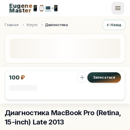
Eugene
📱
⌚
💻
📲
EugeneMaster -
Master
Apple Diagnostics & Engineering Authority in Saint Peters
Главная
Услуги
Диагностика
Назад
100 ₽
Записаться
Диагностика
MacBook Pro (Retina,
15-inch) Late 2013