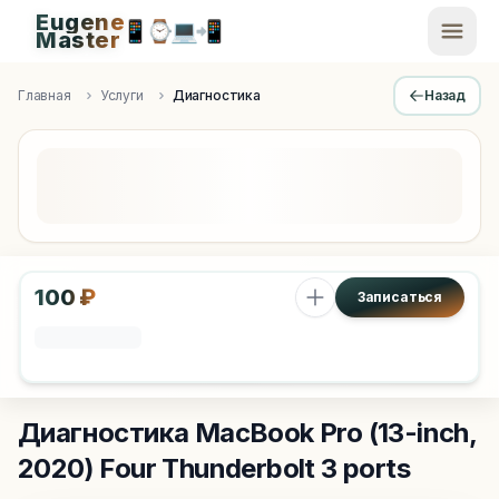
Eugene
📱
⌚
💻
📲
EugeneMaster -
Master
Apple Diagnostics & Engineering Authority in Saint Peters
Главная
Услуги
Диагностика
Назад
100 ₽
Записаться
Диагностика
MacBook Pro (13-inch,
2020) Four Thunderbolt 3 ports