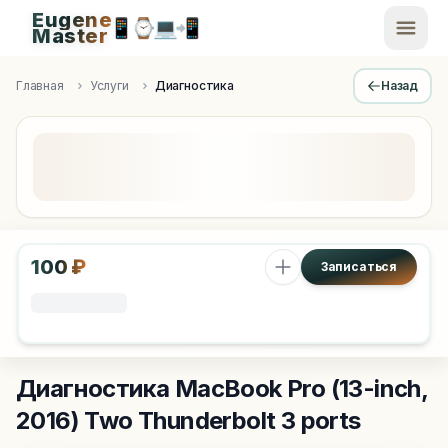
Eugene
📱
⌚
💻
📲
EugeneMaster -
Master
Apple Diagnostics & Engineering Authority in Saint Peters
Главная
Услуги
Диагностика
Назад
100 ₽
Записаться
Диагностика
MacBook Pro (13-inch,
2016) Two Thunderbolt 3 ports