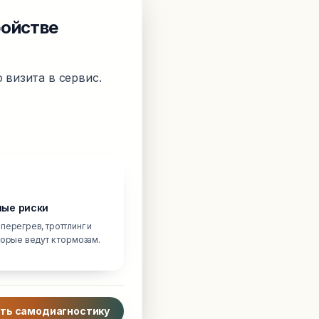
ройстве
 визита в сервис.
ые риски
перегрев, троттлинг и
торые ведут к тормозам.
ть самодиагностику