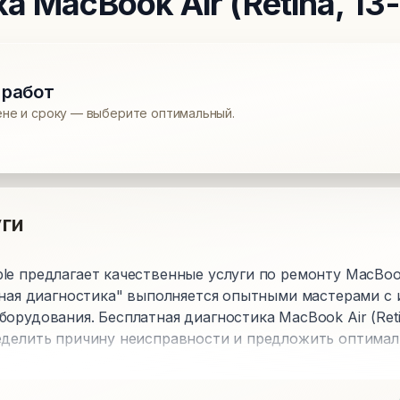
ка
MacBook Air (Retina, 13-
 работ
ене и сроку — выберите оптимальный.
ги
e предлагает качественные услуги по ремонту MacBook A
атная диагностика" выполняется опытными мастерами с
орудования. Бесплатная диагностика MacBook Air (Retin
еделить причину неисправности и предложить оптима