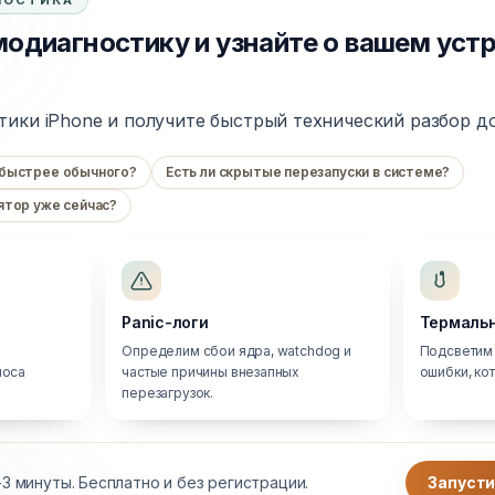
НОСТИКА
одиагностику и узнайте о вашем уст
тики iPhone и получите быстрый технический разбор до
 быстрее обычного?
Есть ли скрытые перезапуски в системе?
ятор уже сейчас?
Panic-логи
Термальн
Определим сбои ядра, watchdog и
Подсветим 
носа
частые причины внезапных
ошибки, ко
перезагрузок.
3 минуты. Бесплатно и без регистрации.
Запусти