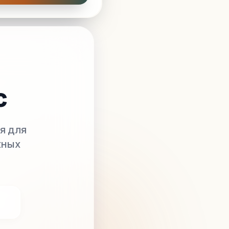
с
я для
жных