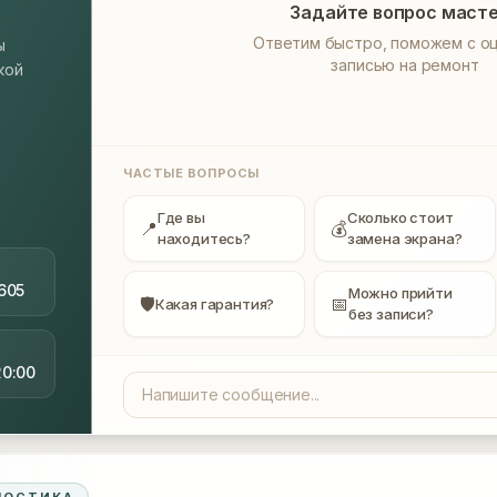
Задайте вопрос маст
Ответим быстро, поможем с оц
ы
записью на ремонт
кой
ЧАСТЫЕ ВОПРОСЫ
Где вы
Сколько стоит
📍
💰
находитесь?
замена экрана?
605
Можно прийти
🛡
📅
Какая гарантия?
без записи?
20:00