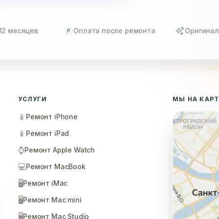
12 месяцев
Оплата после ремонта
Оригинал
P
УСЛУГИ
МЫ НА КАР
📱
Ремонт iPhone
📱
Ремонт iPad
⌚
Ремонт Apple Watch
💻
Ремонт MacBook
🖥️
Ремонт iMac
🖥️
Ремонт Mac mini
🖥️
Ремонт Mac Studio