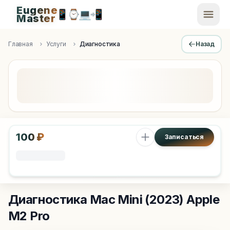
Eugene
📱
⌚
💻
📲
EugeneMaster -
Master
Apple Diagnostics & Engineering Authority in Saint Peters
Главная
Услуги
Диагностика
Назад
100 ₽
Записаться
Диагностика
Mac Mini (2023) Apple
M2 Pro