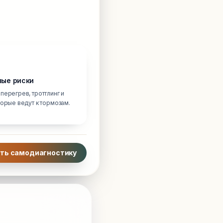
ые риски
перегрев, троттлинг и
торые ведут к тормозам.
ть самодиагностику