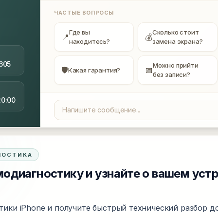
ЧАСТЫЕ ВОПРОСЫ
Где вы
Сколько стоит
📍
💰
находитесь?
замена экрана?
605
Можно прийти
🛡
📅
Какая гарантия?
без записи?
20:00
НОСТИКА
одиагностику и узнайте о вашем уст
тики iPhone и получите быстрый технический разбор до