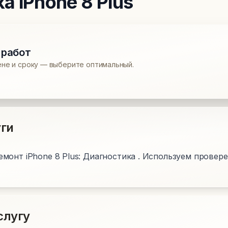
ка
iPhone 8 Plus
 работ
ене и сроку — выберите оптимальный.
ги
монт iPhone 8 Plus: Диагностика . Используем провере
слугу