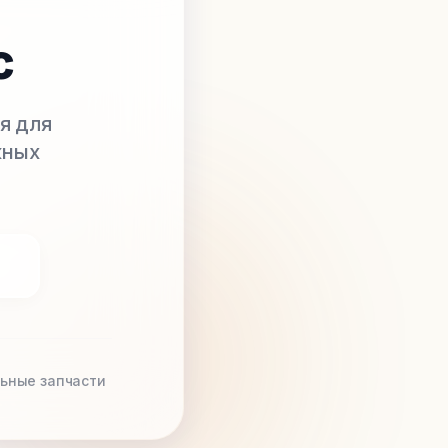
с
я для
жных
ьные запчасти