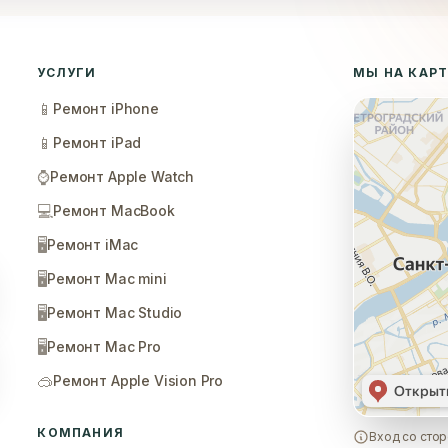
УСЛУГИ
МЫ НА КАР
📱
Ремонт iPhone
📱
Ремонт iPad
⌚
Ремонт Apple Watch
💻
Ремонт MacBook
🖥️
Ремонт iMac
🖥️
Ремонт Mac mini
🖥️
Ремонт Mac Studio
🖥️
Ремонт Mac Pro
🥽
Ремонт Apple Vision Pro
КОМПАНИЯ
Вход со стор