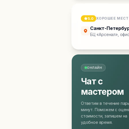
ХОРОШЕЕ МЕСТ
5.0
Санкт-Петербу
БЦ «Арсенал», офис
ОНЛАЙН
Чат с
мастером
Ответим в течение пар
минут. Поможем с оцен
стоимости, запишем на
удобное время.