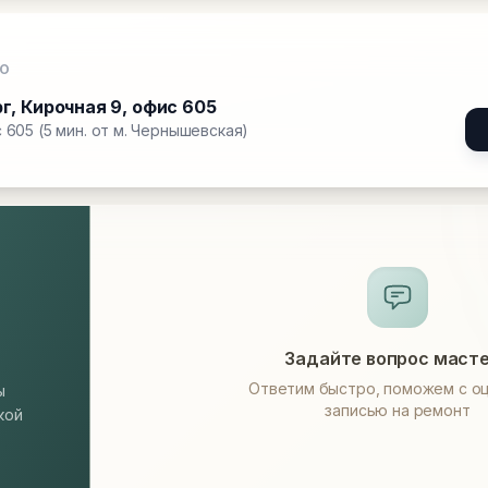
О
рг
,
Кирочная 9, офис 605
 605 (5 мин. от м. Чернышевская)
Задайте вопрос маст
Ответим быстро, поможем с оц
ы
записью на ремонт
кой