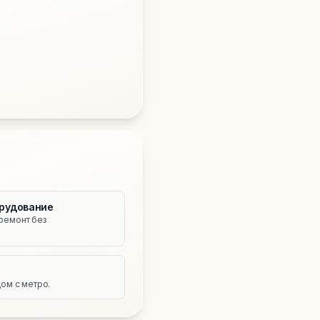
рудование
ремонт без
е
ом с метро.