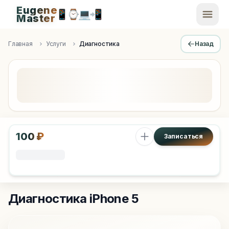
Eugene
📱
⌚
💻
📲
EugeneMaster -
Master
Apple Diagnostics & Engineering Authority in Saint Peters
Главная
Услуги
Диагностика
Назад
100 ₽
Записаться
Диагностика
iPhone 5