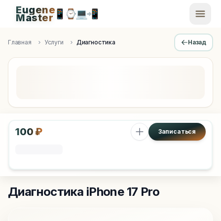
Eugene
📱
⌚
💻
📲
EugeneMaster -
Master
Apple Diagnostics & Engineering Authority in Saint Peters
Главная
Услуги
Диагностика
Назад
100 ₽
Записаться
Диагностика
iPhone 17 Pro