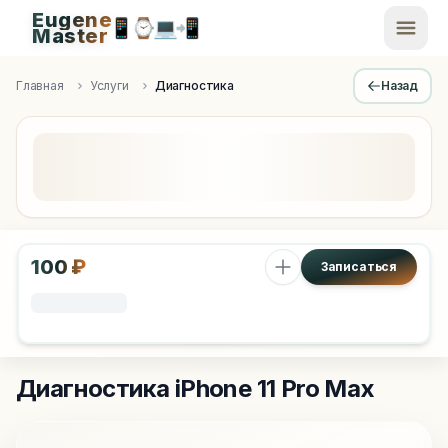
Eugene
📱
⌚
💻
📲
EugeneMaster -
Master
Apple Diagnostics & Engineering Authority in Saint Peters
Главная
Услуги
Диагностика
Назад
100 ₽
Записаться
Диагностика
iPhone 11 Pro Max